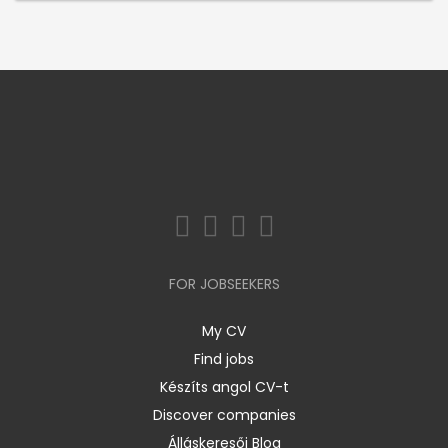
FOR JOBSEEKERS
My CV
Find jobs
Készíts angol CV-t
Discover companies
Álláskeresői Blog