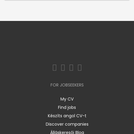
FOR JOBSEEKERS
My CV
Find jobs
Készíts angol CV-t
Discover companies
Álláskeresői Blog