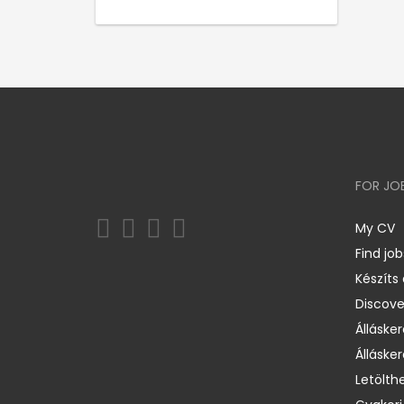
FOR JO
My CV
Find job
Készíts
Discov
Állásker
Állásker
Letölth