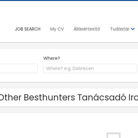
JOB SEARCH
My CV
Állásértesítő
Tudástár
Where?
Other Besthunters Tanácsadó Iro