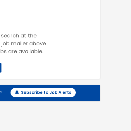
 search at the
 job mailer above
bs are available.
h?
Subscribe to Job Alerts