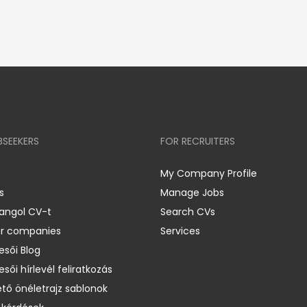
BSEEKERS
FOR RECRUITERS
My Company Profile
s
Manage Jobs
 angol CV-t
Search CVs
er companies
Services
esői Blog
esői hírlevél feliratkozás
ető önéletrajz sablonok