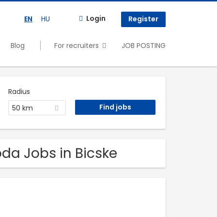
Login
EN
HU
Register
Blog
For recruiters
JOB POSTING
Radius
50 km
da Jobs in Bicske