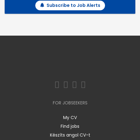
Subscribe to Job Alerts
FOR JOBSEEKERS
My CV
Find jobs
Készíts angol CV-t