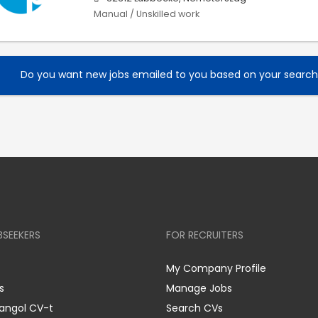
Manual / Unskilled work
Do you want new jobs emailed to you based on your searc
BSEEKERS
FOR RECRUITERS
My Company Profile
s
Manage Jobs
 angol CV-t
Search CVs