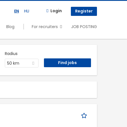
Login
EN
HU
Register
Blog
For recruiters
JOB POSTING
Radius
50 km