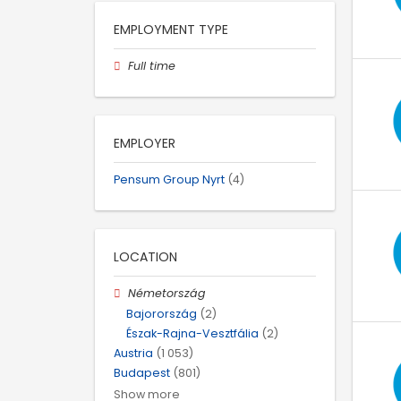
EMPLOYMENT TYPE
Full time
EMPLOYER
Pensum Group Nyrt
(4)
LOCATION
Németország
Bajorország
(2)
Észak-Rajna-Vesztfália
(2)
Austria
(1 053)
Budapest
(801)
Show more