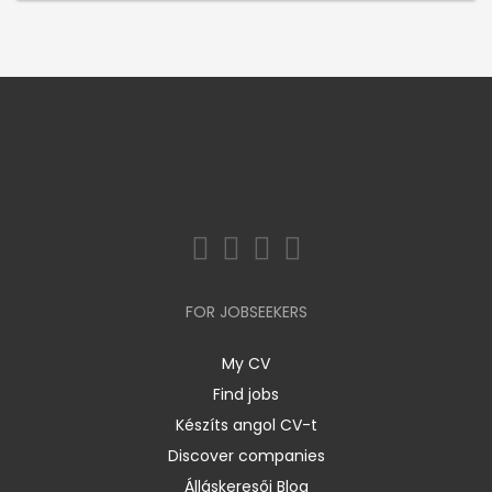
FOR JOBSEEKERS
My CV
Find jobs
Készíts angol CV-t
Discover companies
Álláskeresői Blog