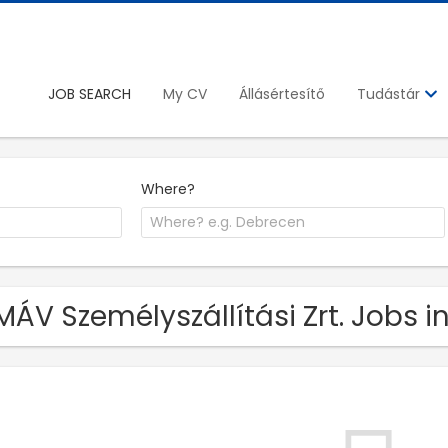
JOB SEARCH
My CV
Állásértesítő
Tudástár
Where?
MÁV Személyszállítási Zrt. Jobs 