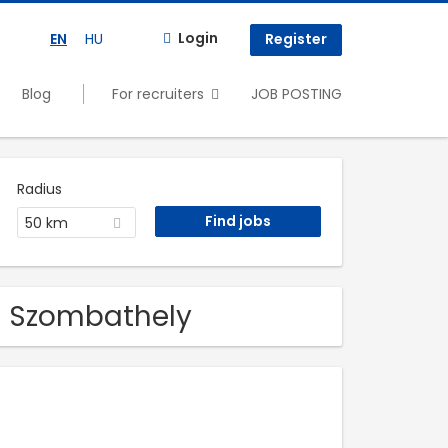
Login
EN
HU
Register
Blog
For recruiters
JOB POSTING
Radius
50 km
in Szombathely