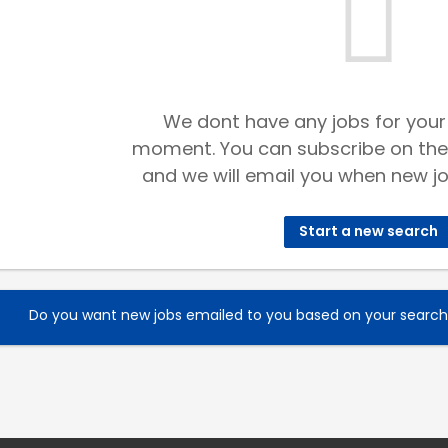
We dont have any jobs for your
moment. You can subscribe on the
and we will email you when new jo
Start a new search
Do you want new jobs emailed to you based on your searc