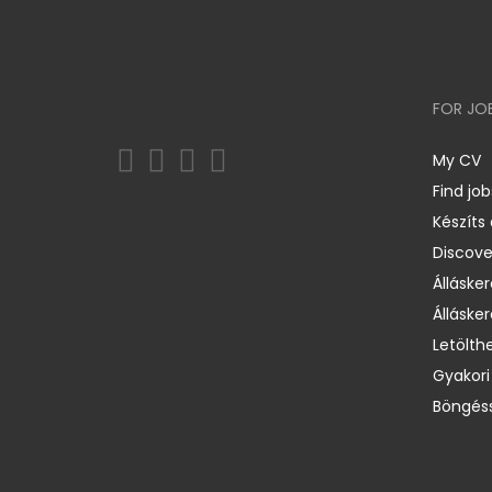
FOR JO
My CV
Find job
Készíts
Discov
Állásker
Állásker
Letölth
Gyakori
Böngéss