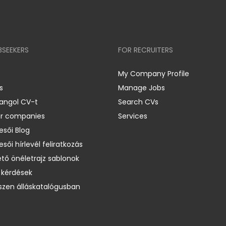
BSEEKERS
FOR RECRUITERS
My Company Profile
s
Manage Jobs
 angol CV-t
Search CVs
er companies
Services
esői Blog
esői hírlevél feliratkozás
ető önéletrajz sablonok
 kérdések
zen álláskatalógusban