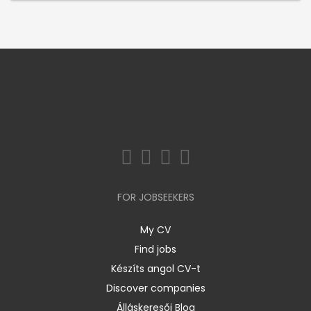
FOR JOBSEEKERS
My CV
Find jobs
Készíts angol CV-t
Discover companies
Álláskeresői Blog