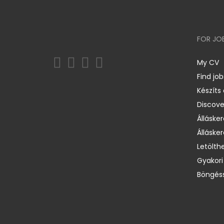
FOR JO
My CV
Find job
Készíts
Discov
Állásker
Állásker
Letölth
Gyakori
Böngéss