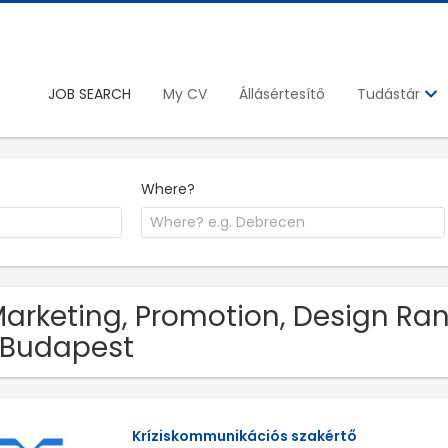
JOB SEARCH
My CV
Állásértesítő
Tudástár
Where?
Marketing, Promotion, Design Ra
 Budapest
Kríziskommunikációs szakértő