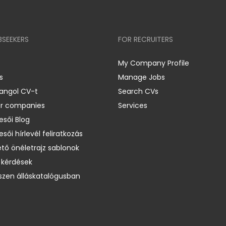
BSEEKERS
FOR RECRUITERS
My Company Profile
s
Manage Jobs
 angol CV-t
Search CVs
er companies
Services
esői Blog
esői hírlevél feliratkozás
ető önéletrajz sablonok
 kérdések
zen álláskatalógusban