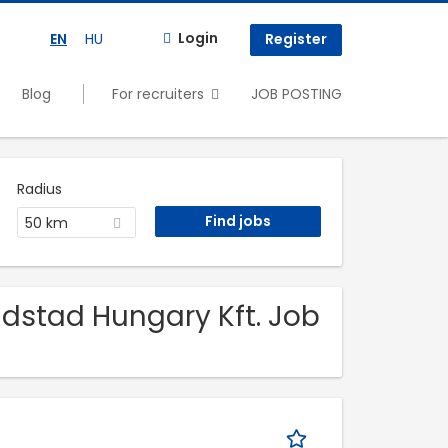
Login
EN
HU
Register
Blog
For recruiters
JOB POSTING
Radius
50 km
ndstad Hungary Kft. Job