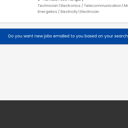
Technician | Electronics / Telecommunication | Ma
Energetics / Electricity | Electrician
Do you want new jobs emailed to you based on your searc