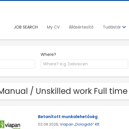
JOB SEARCH
My CV
Állásértesítő
Tudástár
Where?
Manual / Unskilled work Full tim
Betanított munkalehetőség
02.08.2026,
Viapan „Dologidő” Kft.