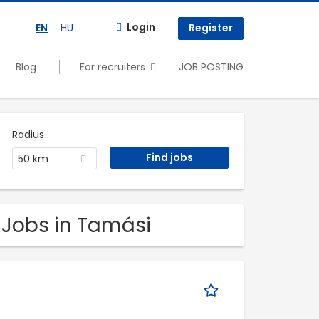
Login
EN
HU
Register
Blog
For recruiters
JOB POSTING
Radius
50 km
e Jobs in Tamási