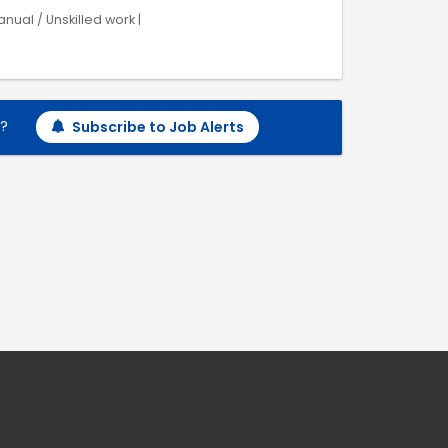
nual / Unskilled work |
h?
Subscribe to Job Alerts