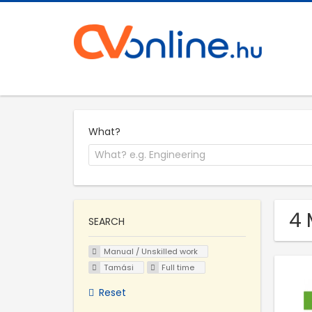
What?
4 
SEARCH
Manual / Unskilled work
Tamási
Full time
Reset