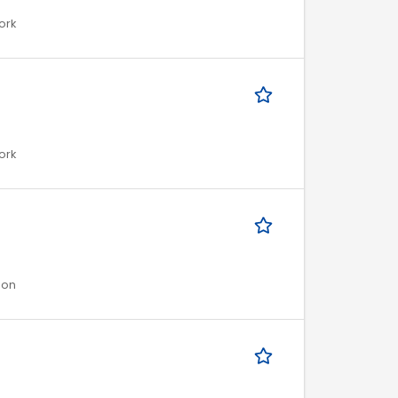
ork
ork
ion