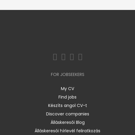
FOR JOBSEEKERS
My CV
Find jobs
Készíts angol CV-t
Discover companies
Álláskeresői Blog
Álláskeresői hírlevél feliratkozás