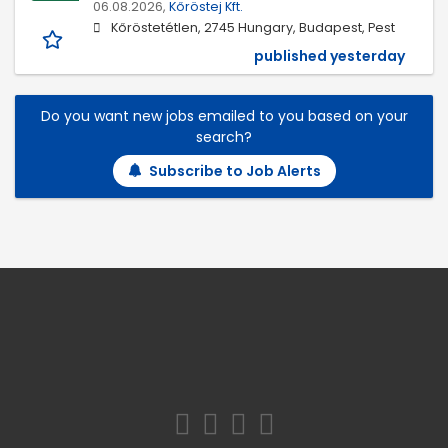
06.08.2026,
Kőröstej Kft.
Kőröstetétlen, 2745 Hungary, Budapest, Pest
published yesterday
Do you want new jobs emailed to you based on your
search?
Subscribe to Job Alerts