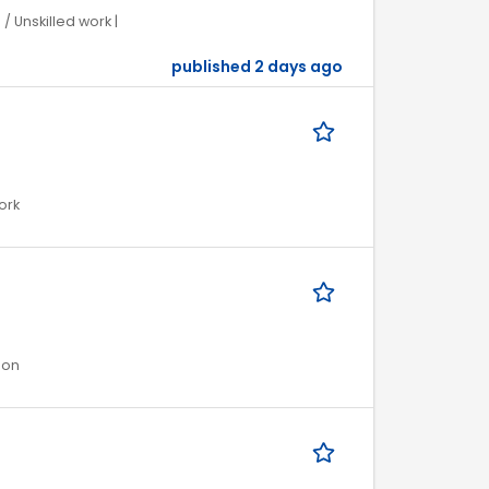
/ Unskilled work |
published 2 days ago
ork
ion