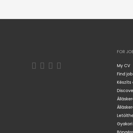
FOR JO
My CV
Find job
Készíts
Discov
Állásker
Állásker
Letölth
Gyakori
Böngéss