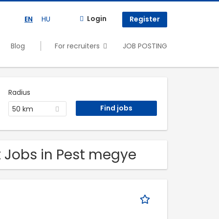
Login
EN
HU
Register
Blog
For recruiters
JOB POSTING
Radius
50 km
t Jobs in Pest megye