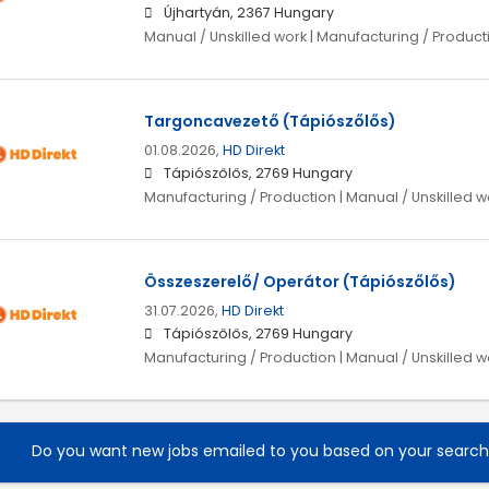
Újhartyán, 2367 Hungary
Manual / Unskilled work | Manufacturing / Product
Targoncavezető (Tápiószőlős)
01.08.2026,
HD Direkt
Tápiószőlős, 2769 Hungary
Manufacturing / Production | Manual / Unskilled w
Összeszerelő/ Operátor (Tápiószőlős)
31.07.2026,
HD Direkt
Tápiószőlős, 2769 Hungary
Manufacturing / Production | Manual / Unskilled w
Do you want new jobs emailed to you based on your searc