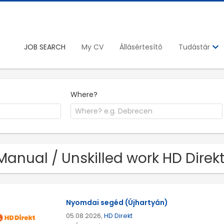
JOB SEARCH
My CV
Állásértesítő
Tudástár
Where?
Manual / Unskilled work HD Direk
Nyomdai segéd (Újhartyán)
05.08.2026,
HD Direkt