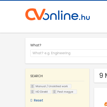
What?
9 
SEARCH
Manual / Unskilled work
HD Direkt
Pest megye
Reset