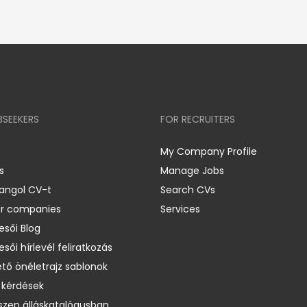
BSEEKERS
FOR RECRUITERS
My Company Profile
s
Manage Jobs
 angol CV-t
Search CVs
er companies
Services
esői Blog
esői hírlevél feliratkozás
ető önéletrajz sablonok
 kérdések
zen álláskatalógusban