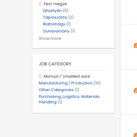
Pest megye
Újhartyán
(5)
Tápiószőlős
(2)
Biatorbágy
(1)
Dunavarsány
(1)
Show more
JOB CATEGORY
Manual / Unskilled work
Manufacturing / Production
(10)
Other Categories
(1)
Purchasing, Logistics, Materials
Handling
(1)