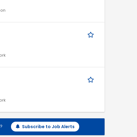
ion
ork
ork
h?
Subscribe to Job Alerts