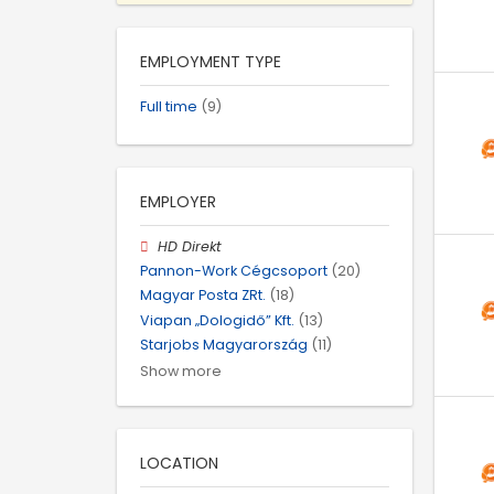
EMPLOYMENT TYPE
Full time
(9)
EMPLOYER
HD Direkt
Pannon-Work Cégcsoport
(20)
Magyar Posta ZRt.
(18)
Viapan „Dologidő” Kft.
(13)
Starjobs Magyarország
(11)
Show more
LOCATION