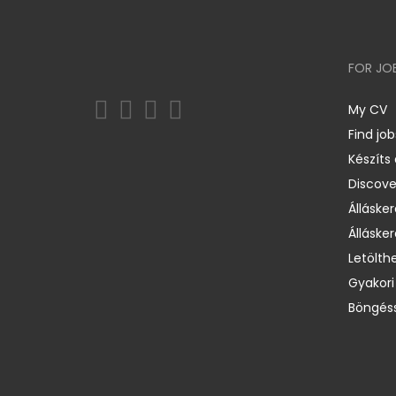
FOR JO
My CV
Find job
Készíts
Discov
Állásker
Állásker
Letölth
Gyakori
Böngéss