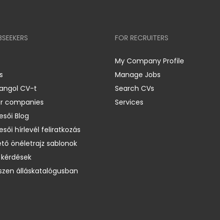
BSEEKERS
FOR RECRUITERS
My Company Profile
s
Manage Jobs
 angol CV-t
Search CVs
er companies
Services
esői Blog
esői hírlevél feliratkozás
ető önéletrajz sablonok
 kérdések
zen álláskatalógusban