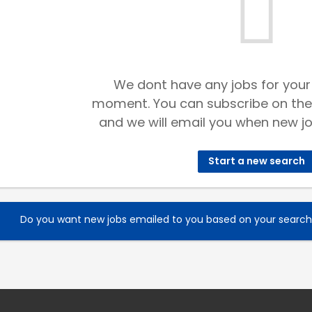
We dont have any jobs for your
moment. You can subscribe on the
and we will email you when new jo
Start a new search
Do you want new jobs emailed to you based on your searc