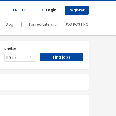
Login
EN
HU
Register
Blog
For recruiters
JOB POSTING
Radius
50 km