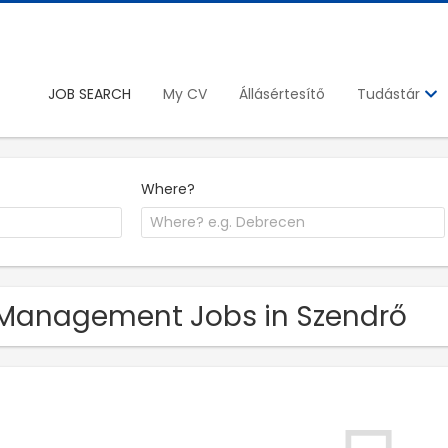
JOB SEARCH
My CV
Állásértesítő
Tudástár
Where?
Management Jobs in Szendrő