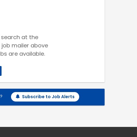
 search at the
 job mailer above
bs are available.
h?
Subscribe to Job Alerts