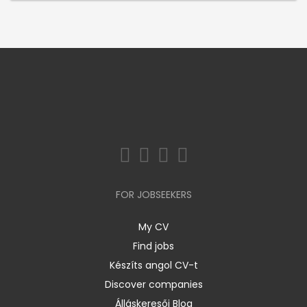
FOR JOBSEEKERS
My CV
Find jobs
Készíts angol CV-t
Discover companies
Álláskeresői Blog