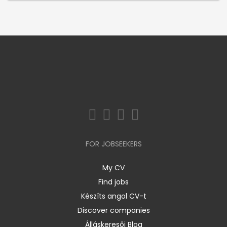
FOR JOBSEEKERS
My CV
Find jobs
Készíts angol CV-t
Discover companies
Álláskeresői Blog