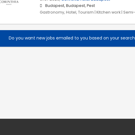
Budapest, Budapest, Pest
Gastronomy, Hotel, Tourism | Kitchen work | Semi-
Do you want new jobs emailed to you based on your searc