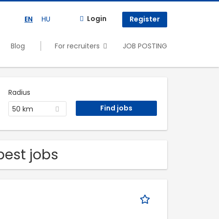
Login
EN
HU
Register
Blog
For recruiters
JOB POSTING
Radius
50 km
pest jobs