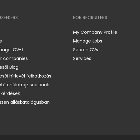
BSEEKERS
FOR RECRUITERS
My Company Profile
s
Manage Jobs
 angol CV-t
Search CVs
er companies
Services
esői Blog
esői hírlevél feliratkozás
ető önéletrajz sablonok
 kérdések
zen álláskatalógusban