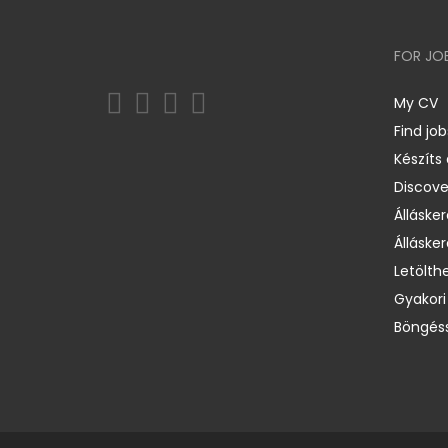
FOR JO
My CV
Find job
Készíts
Discov
Állásker
Állásker
Letölth
Gyakori
Böngéss