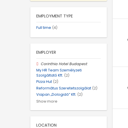
EMPLOYMENT TYPE
Full time
(4)
EMPLOYER
Corinthia Hotel Budapest
My HR Team Személyzeti
Szolgáltató Kft.
(2)
Pizza Hut
(2)
Református Szeretetszolgálat
(2)
Viapan „Dologidő” Kft.
(2)
Show more
LOCATION