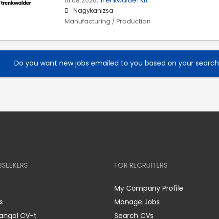
01.08.2026,
Trenkwalder Kft
Nagykanizsa
Manufacturing / Production
Do you want new jobs emailed to you based on your searc
BSEEKERS
FOR RECRUITERS
My Company Profile
s
Manage Jobs
 angol CV-t
Search CVs