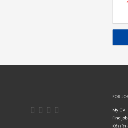
FOR JO
My CV
Find job
Készíts