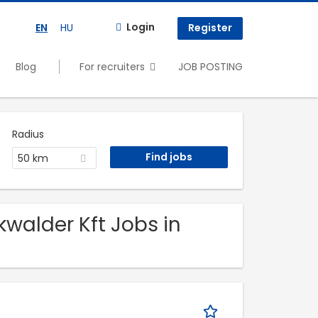
Login
EN
HU
Register
Blog
For recruiters
JOB POSTING
Radius
50 km
kwalder Kft Jobs in