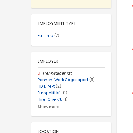
EMPLOYMENT TYPE
Full time
(7)
EMPLOYER
Trenkwalder Kft
Pannon-Work Cégcsoport
(5)
HD Direkt
(2)
Europelift Kft.
(1)
Hire-One Kft.
(1)
Show more
LOCATION