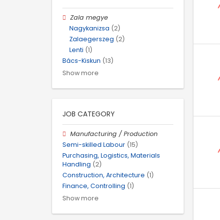
Zala megye
Nagykanizsa
(2)
Zalaegerszeg
(2)
Lenti
(1)
Bács-Kiskun
(13)
Show more
JOB CATEGORY
Manufacturing / Production
Semi-skilled Labour
(15)
Purchasing, Logistics, Materials
Handling
(2)
Construction, Architecture
(1)
Finance, Controlling
(1)
Show more