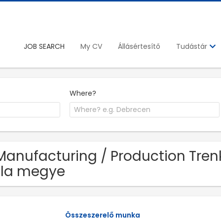
JOB SEARCH
My CV
Állásértesítő
Tudástár
Where?
Manufacturing / Production Tren
la megye
Összeszerelő munka