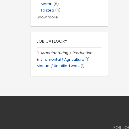
Martfű
(5)
Tószeg
(4)
Show more
JOB CATEGORY
Manufacturing / Production
Enviromental / Agriculture
(1)
Manual / Unskilled work
(1)
FOR JO