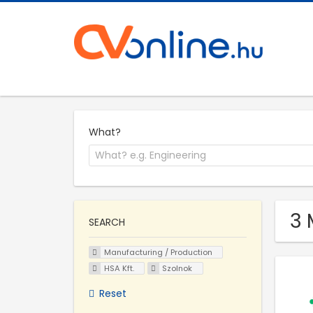
What?
3 
SEARCH
Manufacturing / Production
HSA Kft.
Szolnok
Reset