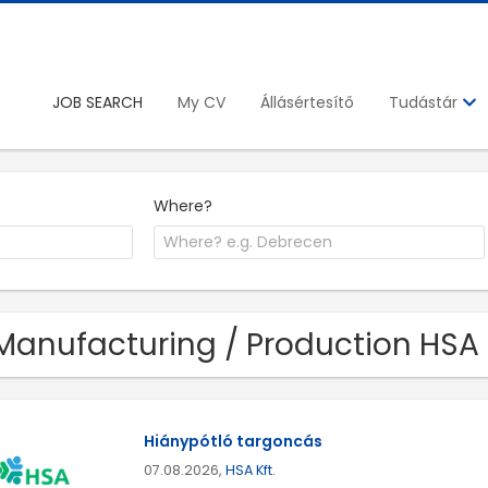
JOB SEARCH
My CV
Állásértesítő
Tudástár
Where?
Manufacturing / Production HSA K
Hiánypótló targoncás
07.08.2026,
HSA Kft.