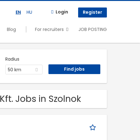
Login
EN
HU
Register
Blog
For recruiters
JOB POSTING
Radius
50 km
ft. Jobs in Szolnok