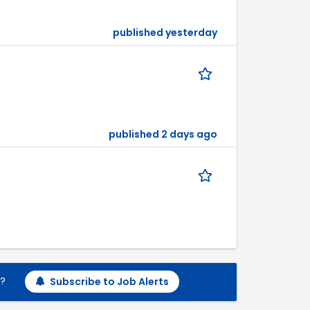
published yesterday
published 2 days ago
h?
Subscribe to Job Alerts