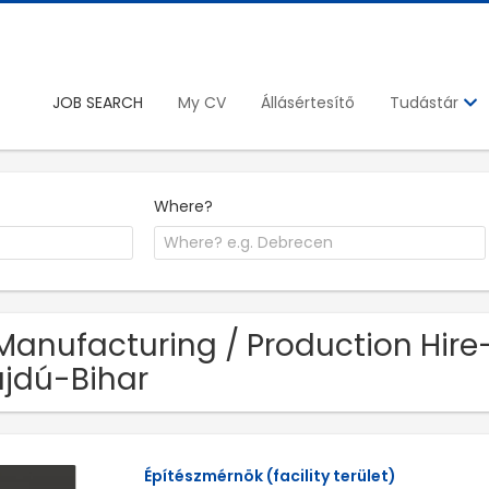
JOB SEARCH
My CV
Állásértesítő
Tudástár
Where?
Manufacturing / Production Hire-
jdú-Bihar
Építészmérnök (facility terület)