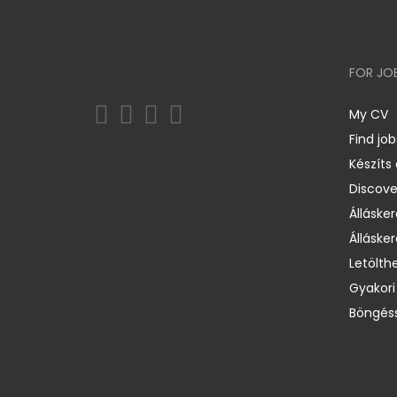
FOR JO
My CV
Find job
Készíts
Discov
Állásker
Állásker
Letölth
Gyakori
Böngéss