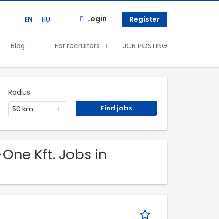
Login
EN
HU
Register
Blog
For recruiters
JOB POSTING
Radius
50 km
One Kft. Jobs in