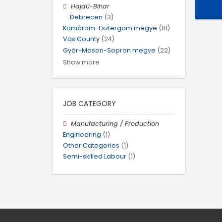
Hajdú-Bihar
Debrecen
(3)
Komárom-Esztergom megye
(81)
Vas County
(24)
Győr-Moson-Sopron megye
(22)
Show more
JOB CATEGORY
Manufacturing / Production
Engineering
(1)
Other Categories
(1)
Semi-skilled Labour
(1)