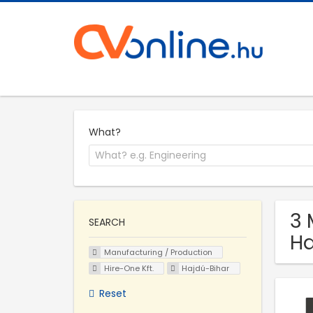
What?
3 
SEARCH
Ha
Manufacturing / Production
Hire-One Kft.
Hajdú-Bihar
Reset