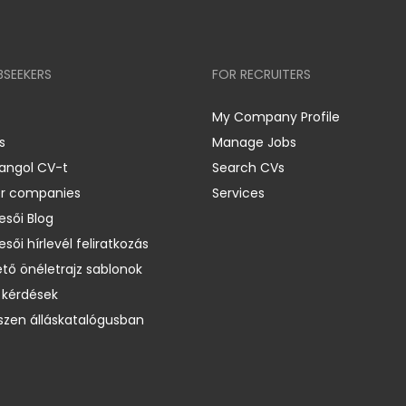
BSEEKERS
FOR RECRUITERS
My Company Profile
s
Manage Jobs
 angol CV-t
Search CVs
er companies
Services
esői Blog
esői hírlevél feliratkozás
ető önéletrajz sablonok
 kérdések
zen álláskatalógusban