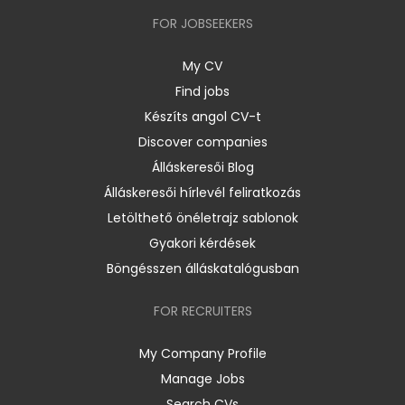
FOR JOBSEEKERS
My CV
Find jobs
Készíts angol CV-t
Discover companies
Álláskeresői Blog
Álláskeresői hírlevél feliratkozás
Letölthető önéletrajz sablonok
Gyakori kérdések
Böngésszen álláskatalógusban
FOR RECRUITERS
My Company Profile
Manage Jobs
Search CVs