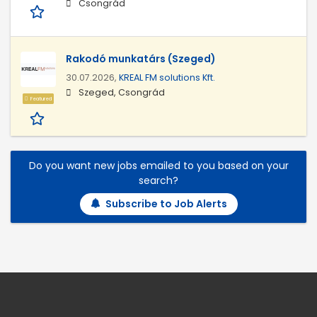
Csongrád
Rakodó munkatárs (Szeged)
30.07.2026,
KREAL FM solutions Kft.
Szeged, Csongrád
Featured
Do you want new jobs emailed to you based on your
search?
Subscribe to Job Alerts