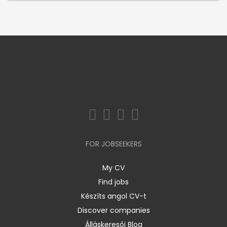
FOR JOBSEEKERS
My CV
Find jobs
Készíts angol CV-t
Discover companies
Álláskeresői Blog