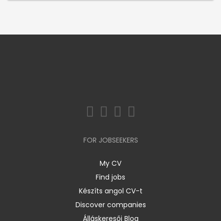
FOR JOBSEEKERS
My CV
Find jobs
Készíts angol CV-t
Discover companies
Álláskeresői Blog