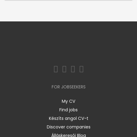
FOR JOBSEEKERS
My CV
Find jobs
Készíts angol CV-t
Discover companies
Álláskeresői Blog