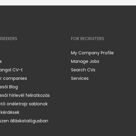
BSEEKERS
FOR RECRUITERS
My Company Profile
s
Manage Jobs
 angol CV-t
Search CVs
er companies
Services
esői Blog
esői hírlevél feliratkozás
ető önéletrajz sablonok
 kérdések
zen álláskatalógusban