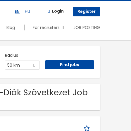
Login
EN
HU
Register
Blog
For recruiters
JOB POSTING
Radius
50 km
-Diák Szövetkezet Job