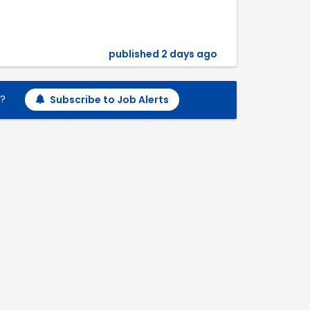
published 2 days ago
h?
Subscribe to Job Alerts