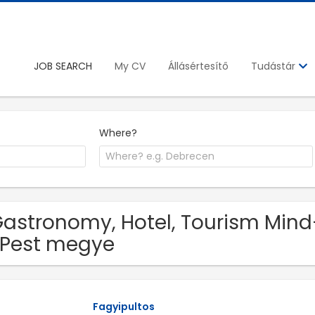
JOB SEARCH
My CV
Állásértesítő
Tudástár
Where?
Gastronomy, Hotel, Tourism Mind
 Pest megye
Fagyipultos