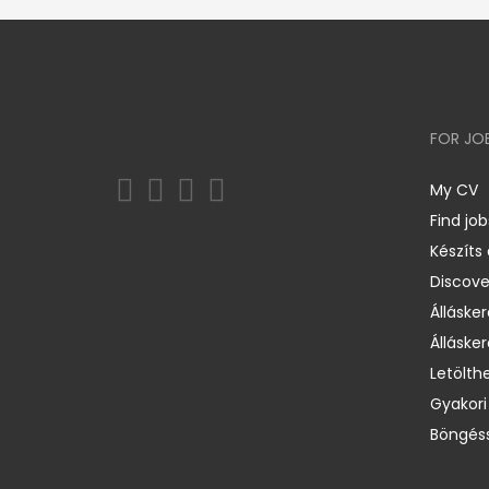
FOR JO
My CV
Find job
Készíts
Discov
Állásker
Állásker
Letölth
Gyakori
Böngéss