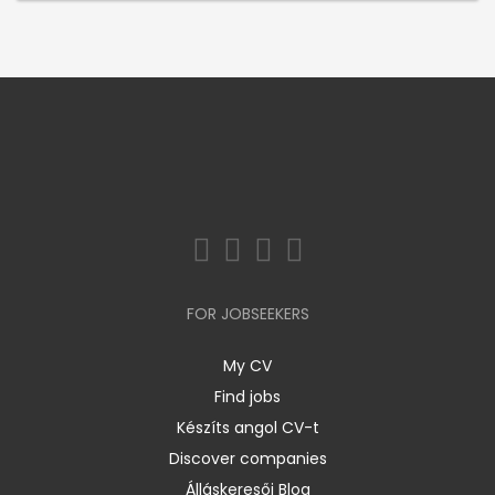
FOR JOBSEEKERS
My CV
Find jobs
Készíts angol CV-t
Discover companies
Álláskeresői Blog