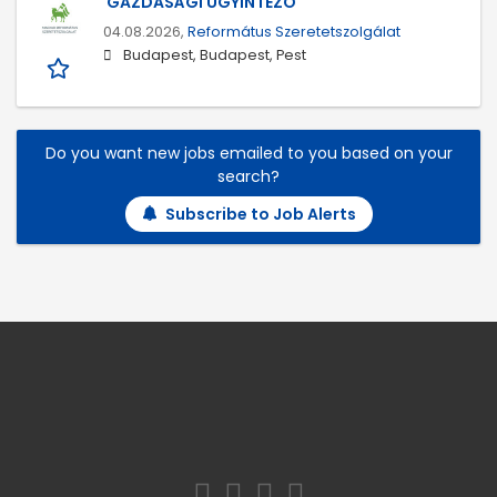
GAZDASÁGI ÜGYINTÉZŐ
04.08.2026,
Református Szeretetszolgálat
Budapest, Budapest, Pest
Do you want new jobs emailed to you based on your
search?
Subscribe to Job Alerts