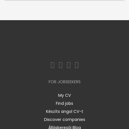
FOR JOBSEEKERS
My CV
Find jobs
Készíts angol CV-t
Discover companies
Álláskeresői Blog