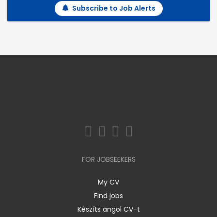
Subscribe to Job Alerts
FOR JOBSEEKERS
My CV
Find jobs
Készíts angol CV-t