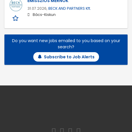
EMISSZIÓS MÉRNÖK
31.07.2026,
BECK AND PARTNERS Kft.
Bács-Kiskun
Do you want new jobs emailed to you based on your
search?
Subscribe to Job Alerts