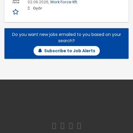
02.08.2026,
Work Force Kft.
Győr
Do you want new jobs emailed to you based on your
search?
Subscribe to Job Alerts