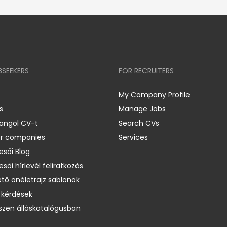
BSEEKERS
FOR RECRUITERS
My Company Profile
s
Manage Jobs
 angol CV-t
Search CVs
er companies
Services
esői Blog
esői hírlevél feliratkozás
ető önéletrajz sablonok
 kérdések
zen álláskatalógusban