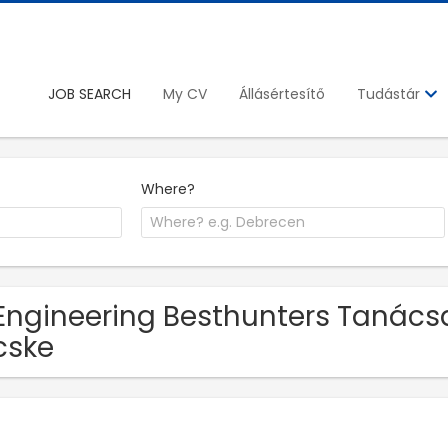
JOB SEARCH
My CV
Állásértesítő
Tudástár
Where?
Engineering Besthunters Tanács
cske