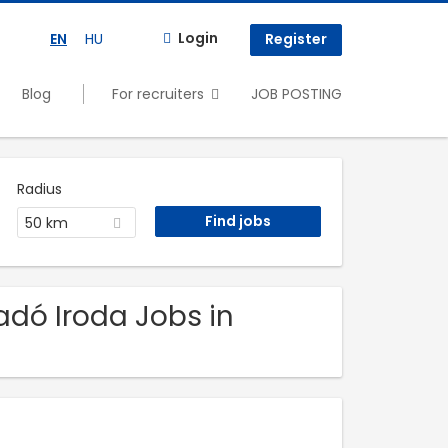
Login
EN
HU
Register
Blog
For recruiters
JOB POSTING
Radius
50 km
adó Iroda Jobs in