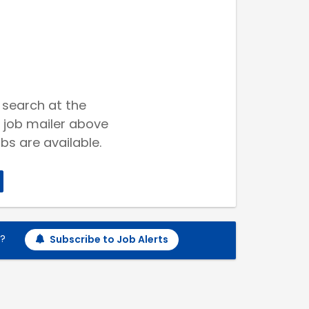
 search at the
 job mailer above
bs are available.
h?
Subscribe to Job Alerts