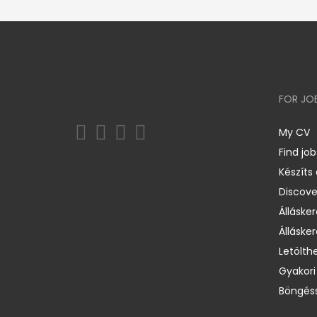
FOR JO
My CV
Find job
Készíts
Discov
Állásker
Állásker
Letölth
Gyakori
Böngéss