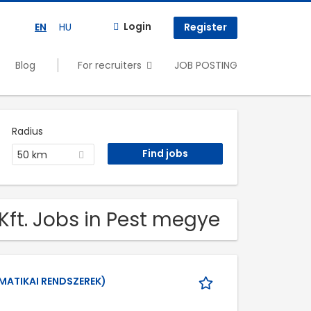
Login
EN
HU
Register
Blog
For recruiters
JOB POSTING
Radius
50 km
ft. Jobs in Pest megye
MATIKAI RENDSZEREK)