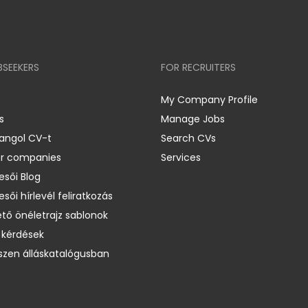
BSEEKERS
FOR RECRUITERS
My Company Profile
s
Manage Jobs
 angol CV-t
Search CVs
er companies
Services
esői Blog
esői hírlevél feliratkozás
ető önéletrajz sablonok
 kérdések
zen álláskatalógusban