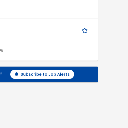
ng
h?
Subscribe to Job Alerts