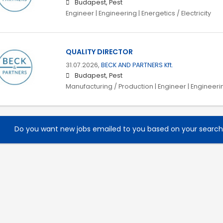
Budapest, Pest
Engineer | Engineering | Energetics / Electricity
QUALITY DIRECTOR
31.07.2026,
BECK AND PARTNERS Kft.
Budapest, Pest
Manufacturing / Production | Engineer | Engineeri
Do you want new jobs emailed to you based on your searc