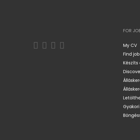
FOR JO
My CV
Find job
Készíts
Discov
Állásker
Állásker
Letölth
Gyakori
Böngéss