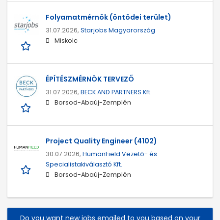
Folyamatmérnök (öntödei terület)
31.07.2026,
Starjobs Magyarország
Miskolc
ÉPÍTÉSZMÉRNÖK TERVEZŐ
31.07.2026,
BECK AND PARTNERS Kft.
Borsod-Abaúj-Zemplén
Project Quality Engineer (4102)
30.07.2026,
HumanField Vezető- és
Specialistakiválasztó Kft.
Borsod-Abaúj-Zemplén
Do you want new jobs emailed to you based on your