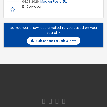
04.08.2026,
Magyar Posta ZRt.
Debrecen
Do you want new jobs emailed to you based on your
search?
Subscribe to Job Alerts