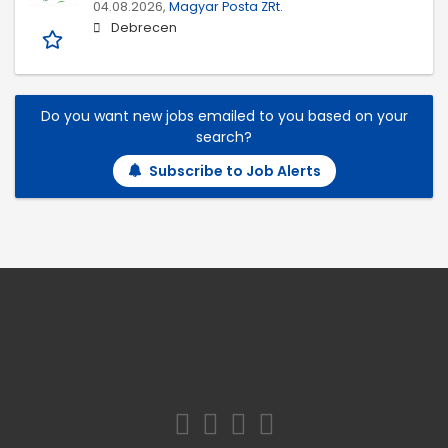
04.08.2026,
Magyar Posta ZRt.
Debrecen
Do you want new jobs emailed to you based on your
search?
Subscribe to Job Alerts