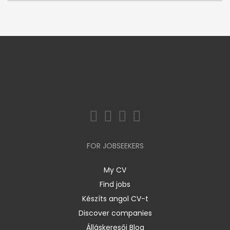
FOR JOBSEEKERS
My CV
Find jobs
Készíts angol CV-t
Discover companies
Álláskeresői Blog