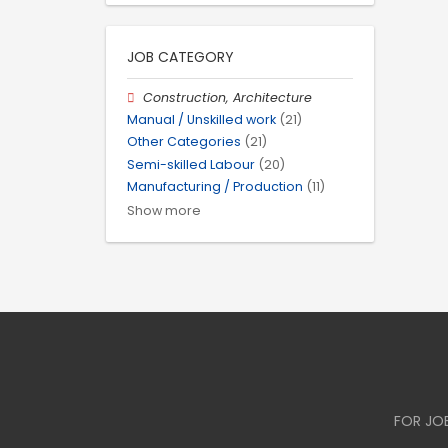
JOB CATEGORY
Construction, Architecture
Manual / Unskilled work
(21)
Other Categories
(21)
Semi-skilled Labour
(20)
Manufacturing / Production
(11)
Show more
FOR JO