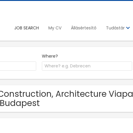
JOB SEARCH
My CV
Állásértesítő
Tudástár
Where?
Construction, Architecture Viapa
 Budapest