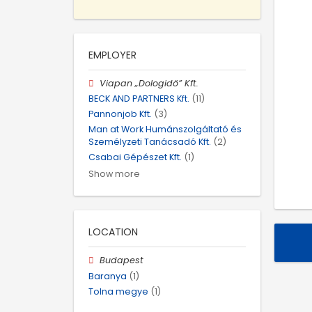
EMPLOYER
Viapan „Dologidő” Kft.
BECK AND PARTNERS Kft.
(11)
Pannonjob Kft.
(3)
Man at Work Humánszolgáltató és
Személyzeti Tanácsadó Kft.
(2)
Csabai Gépészet Kft.
(1)
Show more
LOCATION
Budapest
Baranya
(1)
Tolna megye
(1)