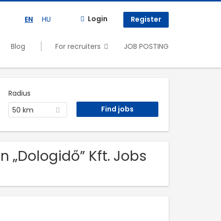
Login
EN
HU
Register
Blog
For recruiters
JOB POSTING
Radius
50 km
n „Dologidő” Kft. Jobs