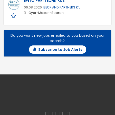
ÉPÍTŐIPARI TECHNIKUS
06.08.2026,
BECK AND PARTNERS Kft.
Gyor-Moson-Sopron
Do you want new jobs emailed to you based on your
search?
Subscribe to Job Alerts