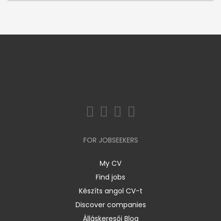
FOR JOBSEEKERS
My CV
Find jobs
Készíts angol CV-t
Discover companies
Álláskeresői Blog