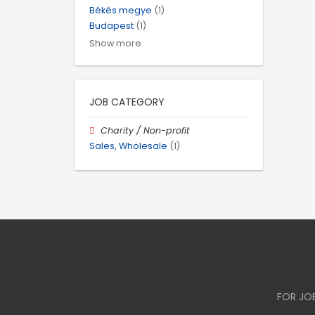
Békés megye
(1)
Budapest
(1)
Show more
JOB CATEGORY
Charity / Non-profit
Sales, Wholesale
(1)
FOR JO