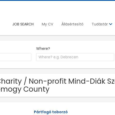
JOB SEARCH
My CV
Állásértesítő
Tudástár
Where?
Charity / Non-profit Mind-Diák S
omogy County
Pártfogó toborzó