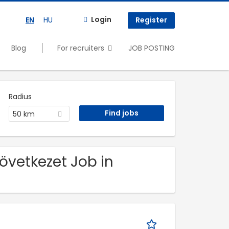
Login
EN
HU
Register
Blog
For recruiters
JOB POSTING
Radius
50 km
zövetkezet Job in