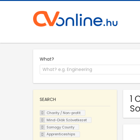
What?
1 
SEARCH
S
Charity / Non-profit
Mind-Diák Szövetkezet
Somogy County
Apprenticeships