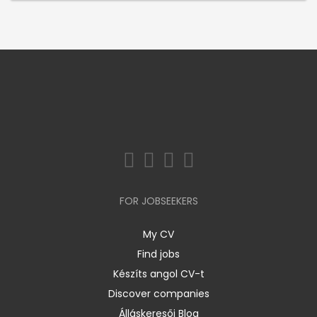
FOR JOBSEEKERS
My CV
Find jobs
Készíts angol CV-t
Discover companies
Álláskeresői Blog