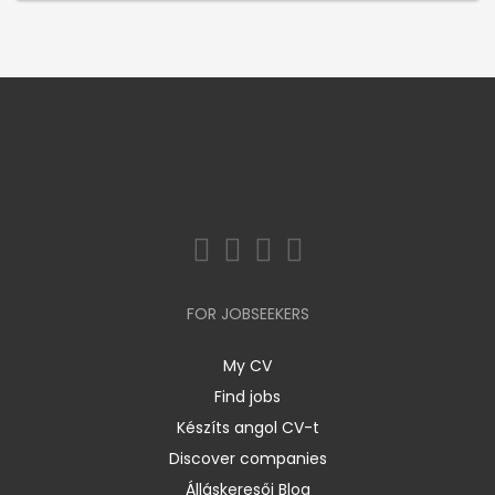
FOR JOBSEEKERS
My CV
Find jobs
Készíts angol CV-t
Discover companies
Álláskeresői Blog