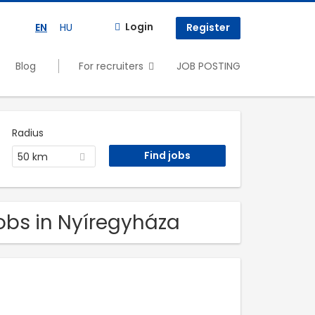
Login
EN
HU
Register
Blog
For recruiters
JOB POSTING
Radius
50 km
obs in Nyíregyháza