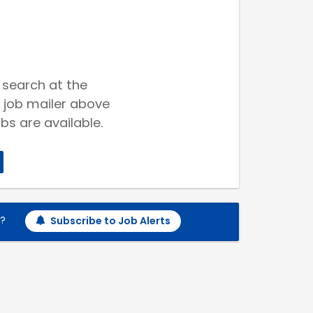
 search at the
 job mailer above
bs are available.
h?
Subscribe to Job Alerts