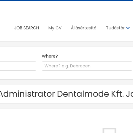
JOB SEARCH
My CV
Állásértesítő
Tudástár
Where?
Administrator Dentalmode Kft. J