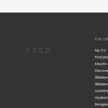
FOR JO
My CV
Find job
Készíts
Discov
Állásker
Állásker
Letölth
Gyakori
Böngéss