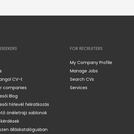
BSEEKERS
FOR RECRUITERS
My Company Profile
s
Manage Jobs
 angol CV-t
Search CVs
er companies
Services
esői Blog
esői hírlevél feliratkozás
ető önéletrajz sablonok
 kérdések
zen álláskatalógusban