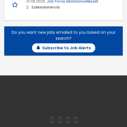
01.08.2026,
Job Force Iskolaszövetkezet
Székesfehérvár
Do you want new jobs emailed to you based on your
search?
Subscribe to Job Alerts