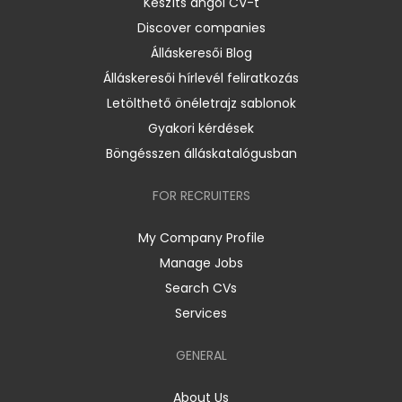
Készíts angol CV-t
Discover companies
Álláskeresői Blog
Álláskeresői hírlevél feliratkozás
Letölthető önéletrajz sablonok
Gyakori kérdések
Böngésszen álláskatalógusban
FOR RECRUITERS
My Company Profile
Manage Jobs
Search CVs
Services
GENERAL
About Us