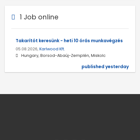
1 Job online
Takarítót keresünk - heti 10 órás munkavégzés
05.08.2026,
Karlwood Kft.
Hungary, Borsod-Abaúj-Zemplén, Miskolc
published yesterday