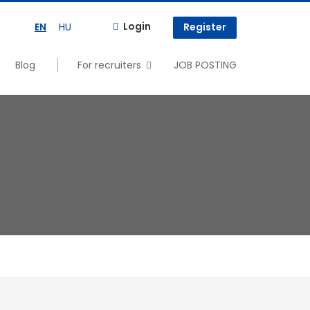
Login
EN
HU
Register
Blog
For recruiters
JOB POSTING