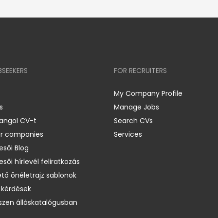
BSEEKERS
FOR RECRUITERS
My Company Profile
s
Manage Jobs
 angol CV-t
Search CVs
er companies
Services
esői Blog
esői hírlevél feliratkozás
ető önéletrajz sablonok
 kérdések
zen álláskatalógusban