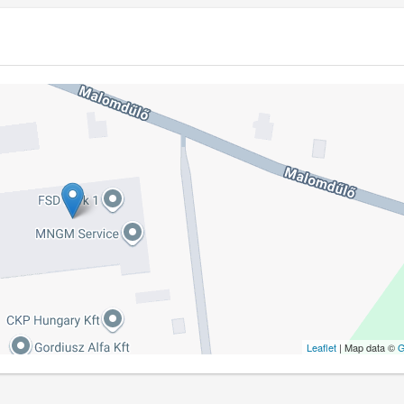
Leaflet
| Map data ©
G