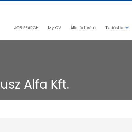
JOB SEARCH
My CV
Állásértesítő
Tudástár
usz Alfa Kft.