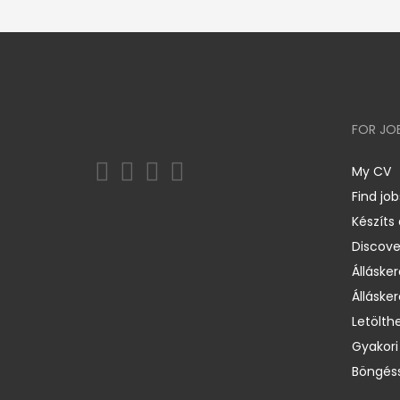
FOR JO
My CV
Find job
Készíts
Discov
Állásker
Állásker
Letölth
Gyakori
Böngéss