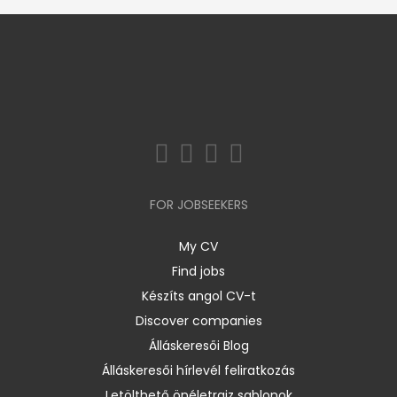
FOR JOBSEEKERS
My CV
Find jobs
Készíts angol CV-t
Discover companies
Álláskeresői Blog
Álláskeresői hírlevél feliratkozás
Letölthető önéletrajz sablonok